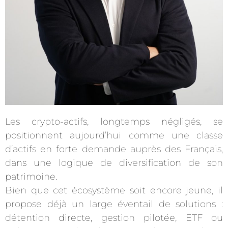
Les crypto-actifs, longtemps négligés, se
positionnent aujourd’hui comme une classe
d’actifs en forte demande auprès des Français,
dans une logique de diversification de son
patrimoine.
Bien que cet écosystème soit encore jeune, il
propose déjà un large éventail de solutions :
détention directe, gestion pilotée, ETF ou