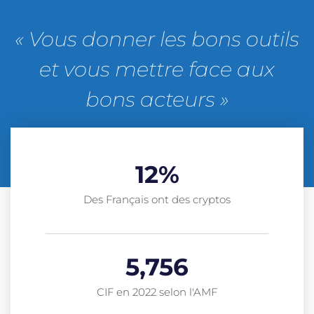
« Vous donner les bons outils
et vous mettre face aux
bons acteurs »
12
%
Des Français ont des cryptos
5,756
CIF en 2022 selon l'AMF